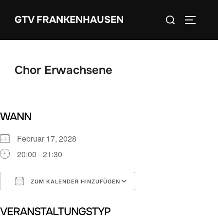
Zum
Suchen
GTV FRANKENHAUSEN
Inhalt
SEITEN
nach:
springen
Chor Erwachsene
WANN
Februar 17, 2028
20:00 - 21:30
ZUM KALENDER HINZUFÜGEN
ICS herunterladen
Google Kalender
VERANSTALTUNGSTYP