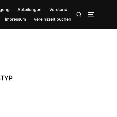
egung
Abteilungen
Vorstand
Suchen
SEITENLE
nach:
Impressum
Vereinszelt buchen
TYP