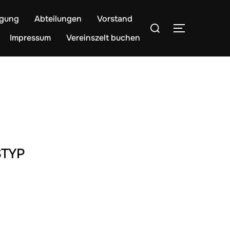
egung
Abteilungen
Vorstand
Suchen
SEITENLE
nach:
Impressum
Vereinszelt buchen
TYP