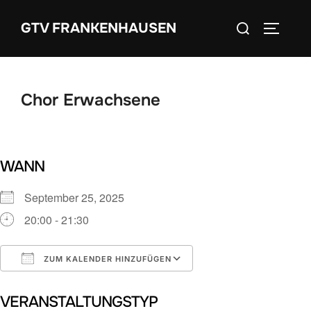
Zum
Suchen
GTV FRANKENHAUSEN
Inhalt
SEITEN
nach:
springen
Chor Erwachsene
WANN
September 25, 2025
20:00 - 21:30
ZUM KALENDER HINZUFÜGEN
ICS herunterladen
Google Kalender
VERANSTALTUNGSTYP