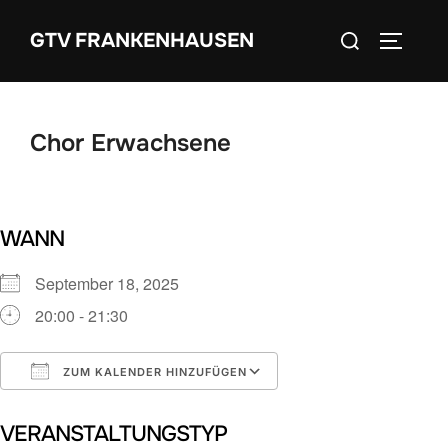
Zum
Suchen
GTV FRANKENHAUSEN
Inhalt
SEITEN
nach:
springen
Chor Erwachsene
WANN
September 18, 2025
20:00 - 21:30
ZUM KALENDER HINZUFÜGEN
ICS herunterladen
Google Kalender
VERANSTALTUNGSTYP