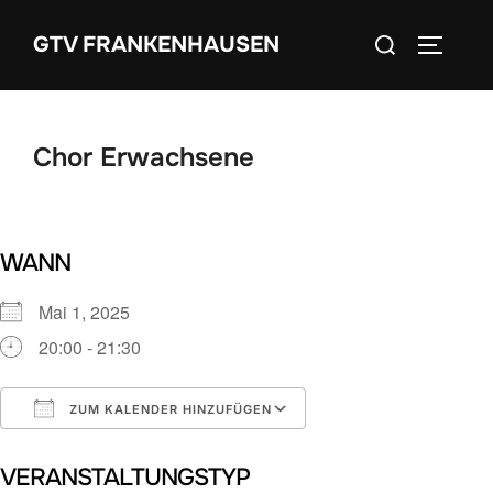
Zum
Suchen
GTV FRANKENHAUSEN
Inhalt
SEITEN
nach:
springen
Chor Erwachsene
WANN
Mai 1, 2025
20:00 - 21:30
ZUM KALENDER HINZUFÜGEN
ICS herunterladen
Google Kalender
VERANSTALTUNGSTYP