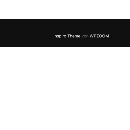
5
Outlook Live
Inspiro Theme
von
WPZOOM