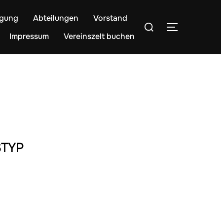
egung
Abteilungen
Vorstand
Suchen
SEITENLE
nach:
Impressum
Vereinszelt buchen
TYP