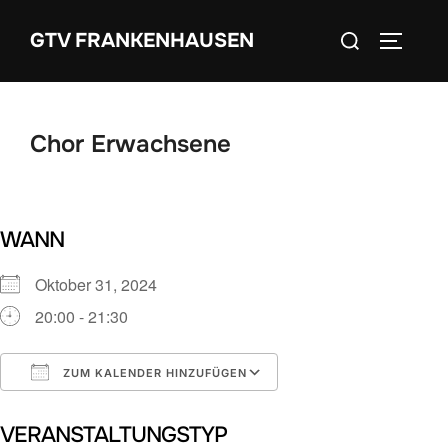
Zum
Suchen
GTV FRANKENHAUSEN
Inhalt
SEITEN
nach:
springen
Chor Erwachsene
WANN
Oktober 31, 2024
20:00 - 21:30
ZUM KALENDER HINZUFÜGEN
ICS herunterladen
Google Kalender
VERANSTALTUNGSTYP