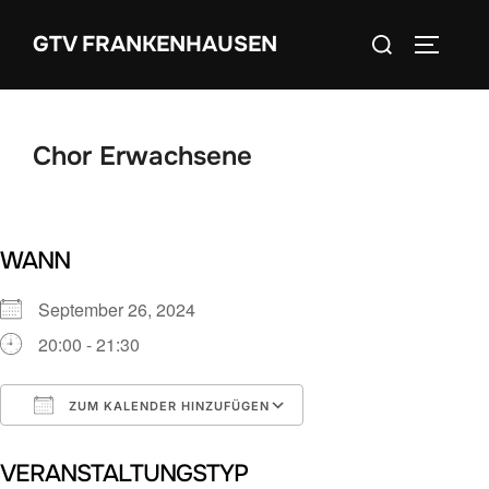
Zum
Suchen
GTV FRANKENHAUSEN
Inhalt
SEITEN
nach:
springen
Chor Erwachsene
WANN
September 26, 2024
20:00 - 21:30
ZUM KALENDER HINZUFÜGEN
ICS herunterladen
Google Kalender
VERANSTALTUNGSTYP