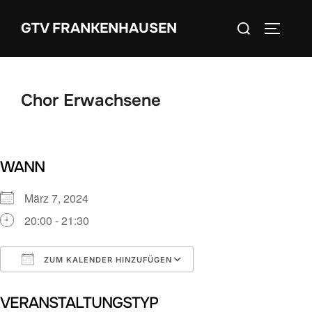
Zum
Suchen
GTV FRANKENHAUSEN
Inhalt
SEITEN
nach:
springen
Chor Erwachsene
WANN
März 7, 2024
20:00 - 21:30
ZUM KALENDER HINZUFÜGEN
ICS herunterladen
Google Kalender
VERANSTALTUNGSTYP