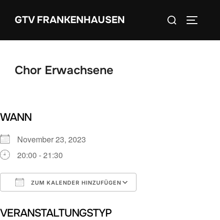
Zum
Suchen
GTV FRANKENHAUSEN
Inhalt
SEITEN
nach:
springen
Chor Erwachsene
WANN
November 23, 2023
20:00 - 21:30
ZUM KALENDER HINZUFÜGEN
ICS herunterladen
Google Kalender
VERANSTALTUNGSTYP