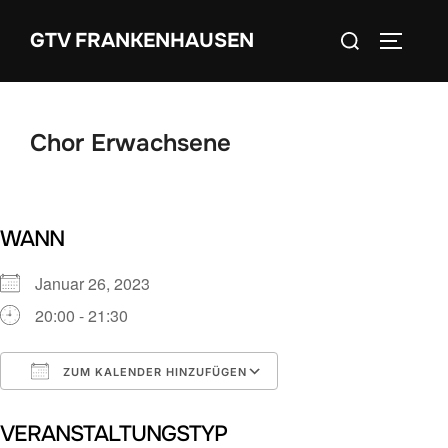
Zum
Suchen
GTV FRANKENHAUSEN
Inhalt
SEITEN
nach:
springen
Chor Erwachsene
WANN
Januar 26, 2023
20:00 - 21:30
ZUM KALENDER HINZUFÜGEN
ICS herunterladen
Google Kalender
VERANSTALTUNGSTYP