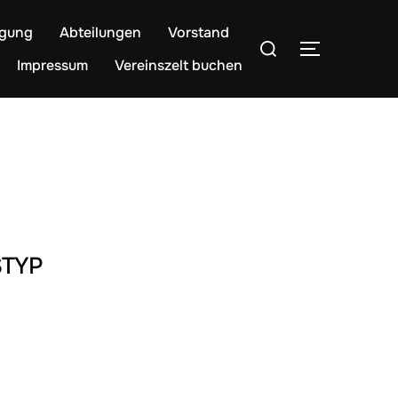
egung
Abteilungen
Vorstand
Suchen
SEITENLE
nach:
Impressum
Vereinszelt buchen
TYP