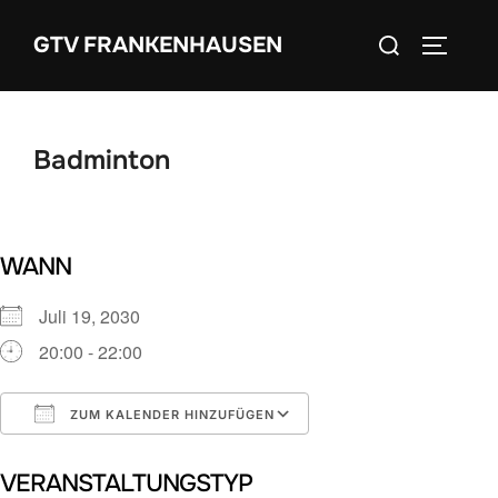
Zum
Suchen
GTV FRANKENHAUSEN
Inhalt
SEITEN
nach:
springen
Badminton
WANN
Juli 19, 2030
20:00 - 22:00
ZUM KALENDER HINZUFÜGEN
ICS herunterladen
Google Kalender
VERANSTALTUNGSTYP