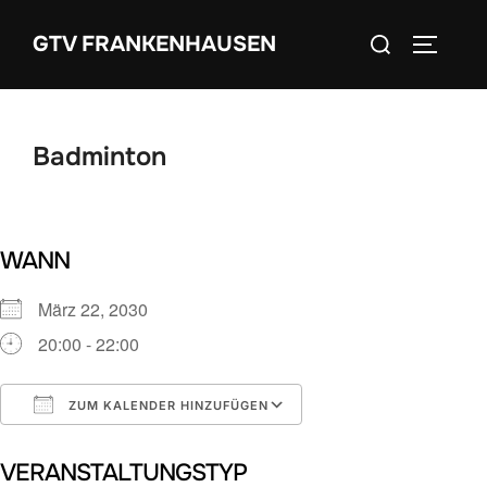
Zum
Suchen
GTV FRANKENHAUSEN
Inhalt
SEITEN
nach:
springen
Badminton
WANN
März 22, 2030
20:00 - 22:00
ZUM KALENDER HINZUFÜGEN
ICS herunterladen
Google Kalender
VERANSTALTUNGSTYP