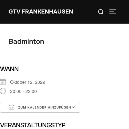
Zum
Suchen
GTV FRANKENHAUSEN
Inhalt
SEITEN
nach:
springen
Badminton
WANN
Oktober 12, 2029
20:00 - 22:00
ZUM KALENDER HINZUFÜGEN
ICS herunterladen
Google Kalender
VERANSTALTUNGSTYP