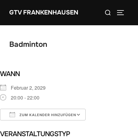
Zum
Suchen
GTV FRANKENHAUSEN
Inhalt
SEITEN
nach:
springen
Badminton
WANN
Februar 2, 2029
20:00 - 22:00
ZUM KALENDER HINZUFÜGEN
ICS herunterladen
Google Kalender
VERANSTALTUNGSTYP