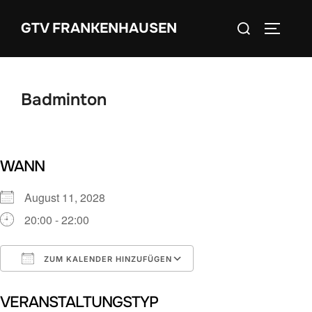
Zum
Suchen
GTV FRANKENHAUSEN
Inhalt
SEITEN
nach:
springen
Badminton
WANN
August 11, 2028
20:00 - 22:00
ZUM KALENDER HINZUFÜGEN
ICS herunterladen
Google Kalender
VERANSTALTUNGSTYP