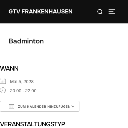
Zum
Suchen
GTV FRANKENHAUSEN
Inhalt
SEITEN
nach:
springen
Badminton
WANN
Mai 5, 2028
20:00 - 22:00
ZUM KALENDER HINZUFÜGEN
ICS herunterladen
Google Kalender
VERANSTALTUNGSTYP