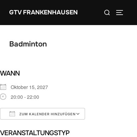
Zum
Suchen
GTV FRANKENHAUSEN
Inhalt
SEITEN
nach:
springen
Badminton
WANN
Oktober 15, 2027
20:00 - 22:00
ZUM KALENDER HINZUFÜGEN
ICS herunterladen
Google Kalender
VERANSTALTUNGSTYP