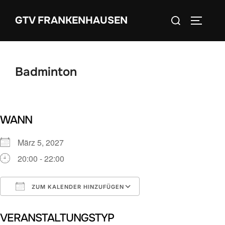
Zum
Suchen
GTV FRANKENHAUSEN
Inhalt
SEITEN
nach:
springen
Badminton
WANN
März 5, 2027
20:00 - 22:00
ZUM KALENDER HINZUFÜGEN
ICS herunterladen
Google Kalender
VERANSTALTUNGSTYP