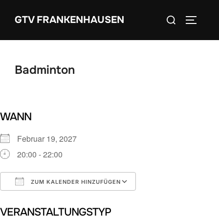
Zum
Suchen
GTV FRANKENHAUSEN
Inhalt
SEITEN
nach:
springen
Badminton
WANN
Februar 19, 2027
20:00 - 22:00
ZUM KALENDER HINZUFÜGEN
ICS herunterladen
Google Kalender
VERANSTALTUNGSTYP