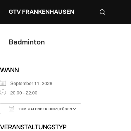
Zum
Suchen
GTV FRANKENHAUSEN
Inhalt
SEITEN
nach:
springen
Badminton
WANN
September 11, 2026
20:00 - 22:00
ZUM KALENDER HINZUFÜGEN
ICS herunterladen
Google Kalender
VERANSTALTUNGSTYP