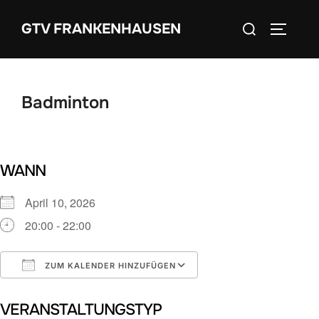
Zum
Suchen
GTV FRANKENHAUSEN
Inhalt
SEITEN
nach:
springen
Badminton
WANN
April 10, 2026
20:00 - 22:00
ZUM KALENDER HINZUFÜGEN
ICS herunterladen
Google Kalender
VERANSTALTUNGSTYP