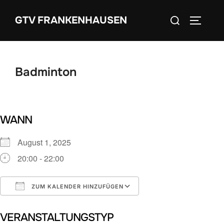
Zum
Suchen
GTV FRANKENHAUSEN
Inhalt
SEITEN
nach:
springen
Badminton
WANN
August 1, 2025
20:00 - 22:00
ZUM KALENDER HINZUFÜGEN
ICS herunterladen
Google Kalender
VERANSTALTUNGSTYP