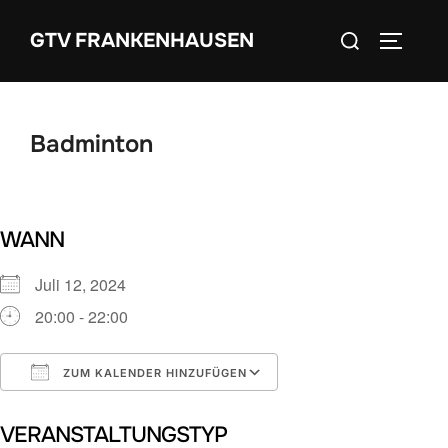
Zum
Suchen
GTV FRANKENHAUSEN
Inhalt
SEITEN
nach:
springen
Badminton
WANN
Juli 12, 2024
20:00 - 22:00
ZUM KALENDER HINZUFÜGEN
ICS herunterladen
Google Kalender
VERANSTALTUNGSTYP