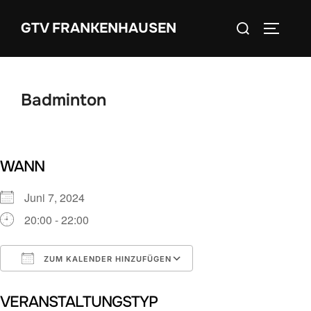
Zum
Suchen
GTV FRANKENHAUSEN
Inhalt
SEITEN
nach:
springen
Badminton
WANN
Juni 7, 2024
20:00 - 22:00
ZUM KALENDER HINZUFÜGEN
ICS herunterladen
Google Kalender
VERANSTALTUNGSTYP