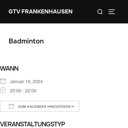
Zum
Suchen
GTV FRANKENHAUSEN
Inhalt
SEITEN
nach:
springen
Badminton
WANN
Januar 19, 2024
20:00 - 22:00
ZUM KALENDER HINZUFÜGEN
ICS herunterladen
Google Kalender
VERANSTALTUNGSTYP