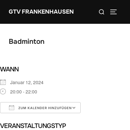
Zum
Suchen
GTV FRANKENHAUSEN
Inhalt
SEITEN
nach:
springen
Badminton
WANN
Januar 12, 2024
20:00 - 22:00
ZUM KALENDER HINZUFÜGEN
ICS herunterladen
Google Kalender
VERANSTALTUNGSTYP