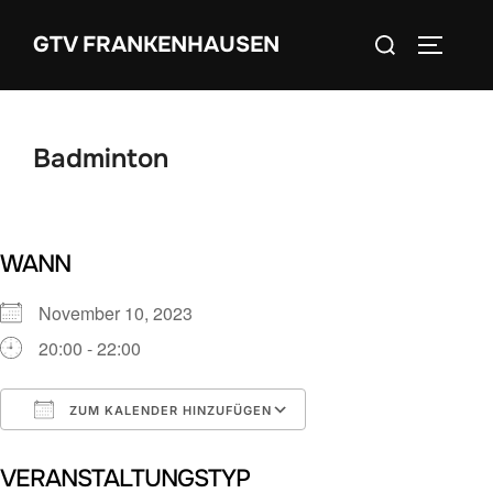
Zum
Suchen
GTV FRANKENHAUSEN
Inhalt
SEITEN
nach:
springen
Badminton
WANN
November 10, 2023
20:00 - 22:00
ZUM KALENDER HINZUFÜGEN
ICS herunterladen
Google Kalender
VERANSTALTUNGSTYP