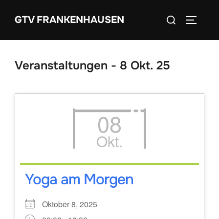
Zum
Suchen
GTV FRANKENHAUSEN
Inhalt
SEITEN
nach:
springen
Veranstaltungen - 8 Okt. 25
08
Okt.
Yoga am Morgen
Oktober 8, 2025